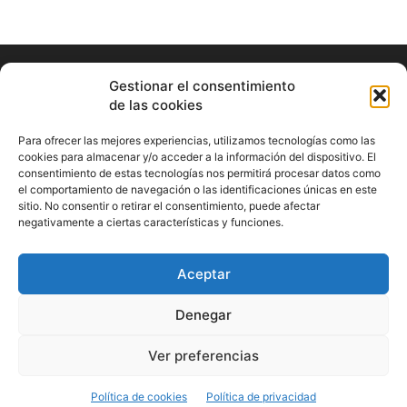
Gestionar el consentimiento
de las cookies
Para ofrecer las mejores experiencias, utilizamos tecnologías como las
cookies para almacenar y/o acceder a la información del dispositivo. El
consentimiento de estas tecnologías nos permitirá procesar datos como
ABOUT US
el comportamiento de navegación o las identificaciones únicas en este
sitio. No consentir o retirar el consentimiento, puede afectar
Información Cultural de Málaga y otros de interés general
negativamente a ciertas características y funciones.
Contact us:
musicamalaga55@gmail.com
Aceptar
FOLLOW US
Denegar
Ver preferencias
© Musicamalaga
Política de cookies
Política de privacidad