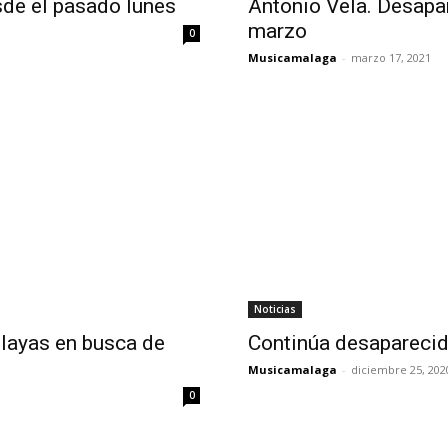
de el pasado lunes
Antonio Vela. Desapa
marzo
0
Musicamalaga
-
marzo 17, 2021
Noticias
playas en busca de
Continúa desapareci
Musicamalaga
-
diciembre 25, 202
0