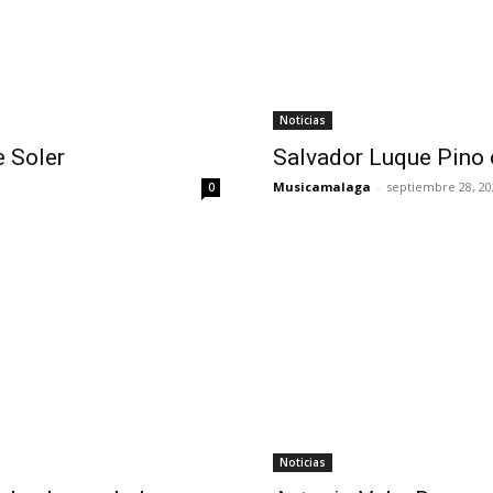
Noticias
e Soler
Salvador Luque Pino 
Musicamalaga
-
septiembre 28, 20
0
Noticias