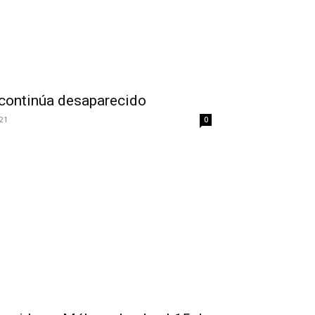
continúa desaparecido
21
0