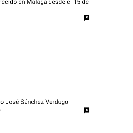
recido en Málaga desde el 15 de
0
do José Sánchez Verdugo
0
0