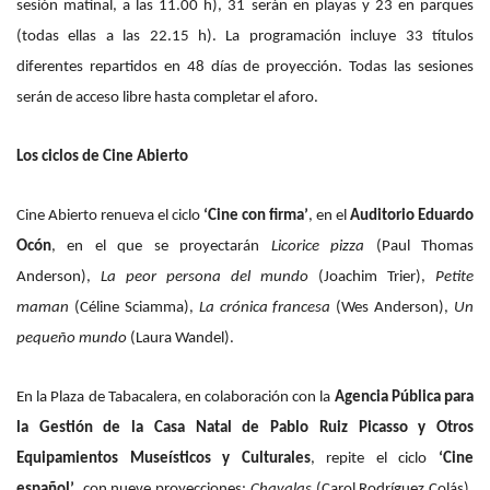
sesión matinal, a las 11.00 h), 31 serán en playas y 23 en parques
(todas ellas a las 22.15 h)
.
La programación incluye 33 títulos
diferentes repartidos en 48 días de proyección. Todas las sesiones
serán de acceso libre hasta completar el aforo.
Los ciclos de Cine Abierto
Cine Abierto renueva el ciclo
‘Cine con firma’
, en el
Auditorio Eduardo
Ocón
, en el que se proyectarán
Licorice pizza
(Paul Thomas
Anderson),
La peor persona del mundo
(Joachim Trier),
Petite
maman
(Céline Sciamma),
La crónica francesa
(Wes Anderson),
Un
pequeño mundo
(Laura Wandel).
En la Plaza de Tabacalera, en colaboración con la
Agencia Pública para
la Gestión de la Casa Natal de Pablo Ruiz Picasso y Otros
Equipamientos Museísticos y Culturales
, repite el ciclo
‘Cine
español’
, con nueve proyecciones:
Chavalas
(Carol Rodríguez Colás),