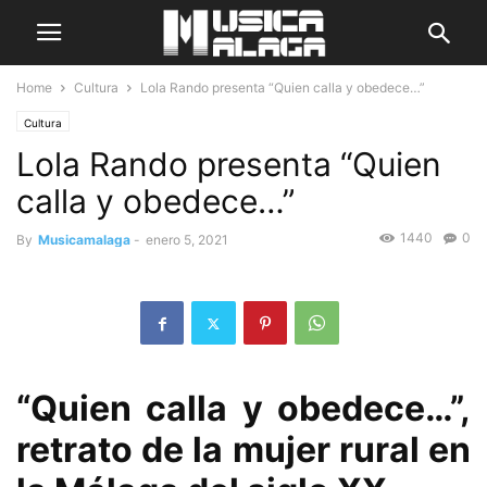
Home
Cultura
Lola Rando presenta “Quien calla y obedece…”
Cultura
Lola Rando presenta “Quien
calla y obedece…”
1440
0
By
Musicamalaga
-
enero 5, 2021
“Quien calla y obedece…”,
retrato de la mujer rural en