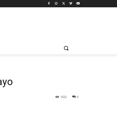
ayo
1322
0