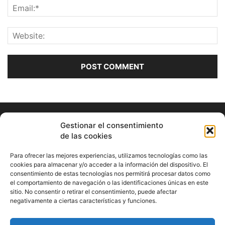
Gestionar el consentimiento
de las cookies
Para ofrecer las mejores experiencias, utilizamos tecnologías como las
cookies para almacenar y/o acceder a la información del dispositivo. El
consentimiento de estas tecnologías nos permitirá procesar datos como
ABOUT US
el comportamiento de navegación o las identificaciones únicas en este
sitio. No consentir o retirar el consentimiento, puede afectar
Información Cultural de Málaga y otros de interés general
negativamente a ciertas características y funciones.
Contact us:
musicamalaga55@gmail.com