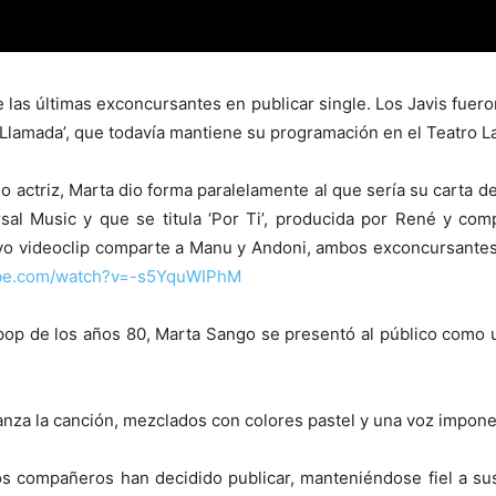
 las últimas exconcursantes en publicar single. Los Javis fuer
a Llamada’, que todavía mantiene su programación en el Teatro L
 actriz, Marta dio forma paralelamente al que sería su carta d
al Music y que se titula ‘Por Ti’, producida por René y com
cuyo videoclip comparte a Manu y Andoni, ambos exconcursante
ube.com/watch?v=-s5YquWIPhM
pop de los años 80, Marta Sango se presentó al público como un
nza la canción, mezclados con colores pastel y una voz imponent
s compañeros han decidido publicar, manteniéndose fiel a su