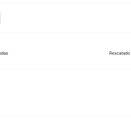
endas
Rescatado e