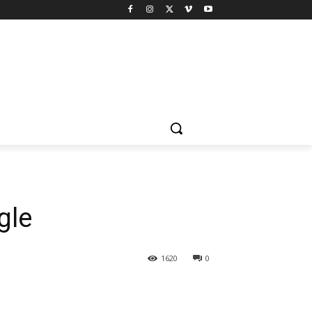
gle
1620
0