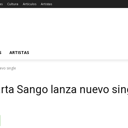
as
Cultura
Artículos
Artistas
S
ARTISTAS
evo single
ta Sango lanza nuevo sin