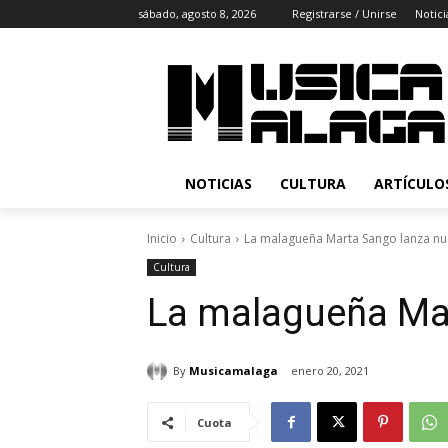
sábado, agosto 8, 2026
Registrarse / Unirse
Notici
NOTICIAS
CULTURA
ARTÍCULO
Inicio
Cultura
La malagueña Marta Sango lanza nu
Cultura
La malagueña Mar
By
Musicamalaga
enero 20, 2021
Cuota