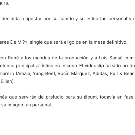
gura.
ecidida a apostar por su sonido y su estilo tan personal y 
es De Mí?», single que será el golpe en la mesa definitivo.
con René a los mandos de la producción y a Luis Sansó como
elenco principal artístico en escena. El videoclip ha sido pro
marero (Amaia, Yung Beef, Rocío Márquez, Adidas, Pull & Bear…
Eilish).
 más que servirán de preludio para su álbum, todavía en fas
n su imagen tan personal.