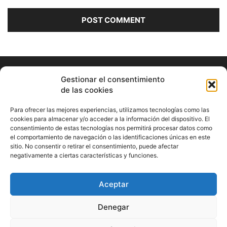
Gestionar el consentimiento
de las cookies
Para ofrecer las mejores experiencias, utilizamos tecnologías como las
cookies para almacenar y/o acceder a la información del dispositivo. El
consentimiento de estas tecnologías nos permitirá procesar datos como
ABOUT US
el comportamiento de navegación o las identificaciones únicas en este
sitio. No consentir o retirar el consentimiento, puede afectar
Información Cultural de Málaga y otros de interés general
negativamente a ciertas características y funciones.
Contact us:
musicamalaga55@gmail.com
Aceptar
FOLLOW US
Denegar