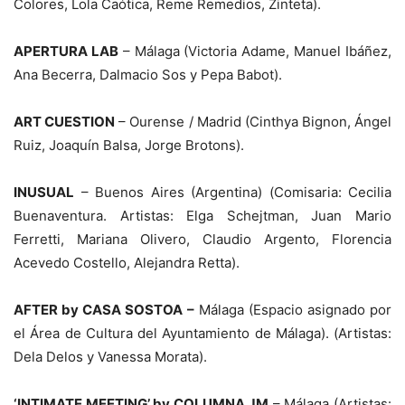
Colores, Lola Caótica, Reme Remedios, Zinteta).
APERTURA LAB
– Málaga (Victoria Adame, Manuel Ibáñez,
Ana Becerra, Dalmacio Sos y Pepa Babot).
ART CUESTION
– Ourense / Madrid (Cinthya Bignon, Ángel
Ruiz, Joaquín Balsa, Jorge Brotons).
INUSUAL
– Buenos Aires (Argentina) (Comisaria: Cecilia
Buenaventura. Artistas: Elga Schejtman, Juan Mario
Ferretti, Mariana Olivero, Claudio Argento, Florencia
Acevedo Costello, Alejandra Retta).
AFTER by CASA SOSTOA –
Málaga (Espacio asignado por
el Área de Cultura del Ayuntamiento de Málaga). (Artistas:
Dela Delos y Vanessa Morata).
‘INTIMATE MEETING’ by COLUMNA JM
– Málaga (Artistas: