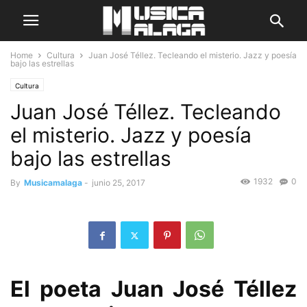
Home
Cultura
Juan José Téllez. Tecleando el misterio. Jazz y poesía
bajo las estrellas
Cultura
Juan José Téllez. Tecleando
el misterio. Jazz y poesía
bajo las estrellas
1932
0
By
Musicamalaga
-
junio 25, 2017
El poeta Juan José Téllez