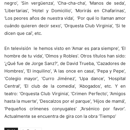
negro’, ‘Sin vergüenza’, ‘Cha-cha-cha’, ‘Manos de seda’,
‘Libertarias’, ‘Hotel y Domicilio’, ‘Morirás en Chafarinas’,
‘Los peores años de nuestra vida’, ‘Por qué lo llaman amor
cuándo quieren decir sexo’, ‘Orquesta Club Virginia’, ‘Si te
dicen que caí’, etc.
En televisión le hemos visto en ‘Amar es para siempre’, ‘El
hombre de tu vida’, ‘Olmos y Robles’. Otros títulos han sido:
‘¿Qué fue de Jorge Sanz?’, de David Trueba, ‘Cazadores de
Hombres’, ‘El inquilino’, ‘A las once en casa’, ‘Pepa y Pepe’,
‘Colegio mayor’, ‘Curro Jiménez’, ‘Upa dance’, ‘Hospital
Central’, ‘El club de la comedia’, ‘Abogados’, etc. Y en
teatro: ‘Orquesta Club Virginia’, ‘Crimen Perfecto’, ‘Amigos
hasta la muerte’, ‘Descalzos por el parque’, ‘Hijos de mamá’,
‘Pequeños crímenes conyugales’ ,’Arsénico por favor’.
Actualmente se encuentra de gira con la obra ‘Tiempo’