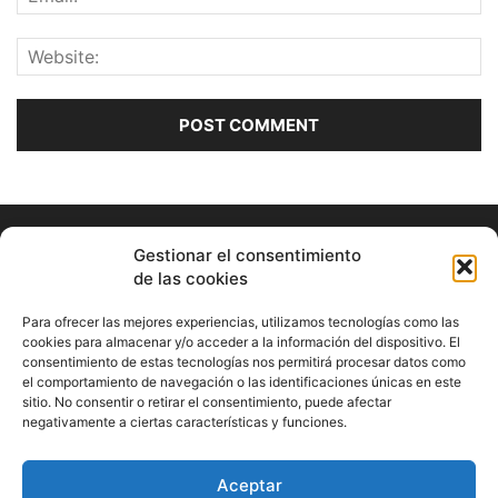
Gestionar el consentimiento
de las cookies
Para ofrecer las mejores experiencias, utilizamos tecnologías como las
cookies para almacenar y/o acceder a la información del dispositivo. El
consentimiento de estas tecnologías nos permitirá procesar datos como
ABOUT US
el comportamiento de navegación o las identificaciones únicas en este
sitio. No consentir o retirar el consentimiento, puede afectar
Información Cultural de Málaga y otros de interés general
negativamente a ciertas características y funciones.
Contact us:
musicamalaga55@gmail.com
Aceptar