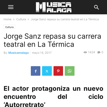
Home
Cultura
Jorge Sanz repasa su carrera teatral en La Térmica
Cultura
Jorge Sanz repasa su carrera
teatral en La Térmica
1424
0
By
Musicamalaga
-
mayo 14, 2017
El actor protagoniza un nuevo
encuentro del ciclo
‘Autorretrato’