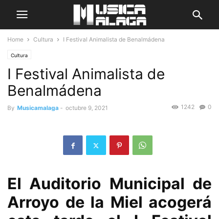
Home
Cultura
I Festival Animalista de Benalmádena
Cultura
I Festival Animalista de
Benalmádena
1242
0
By
Musicamalaga
-
octubre 9, 2021
El Auditorio Municipal de
Arroyo de la Miel acogerá