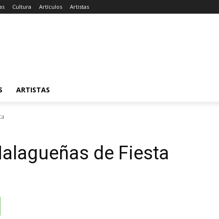
as
Cultura
Artículos
Artistas
S
ARTISTAS
ta
alagueñas de Fiesta