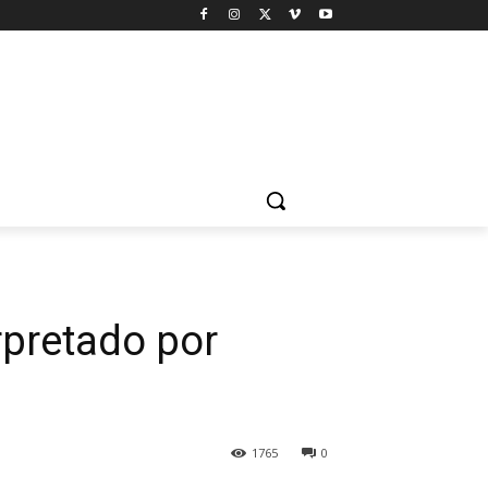
rpretado por
1765
0