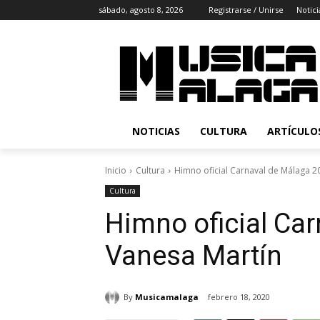
sábado, agosto 8, 2026
Registrarse / Unirse
Notici
NOTICIAS
CULTURA
ARTÍCULO
Inicio
Cultura
Himno oficial Carnaval de Málaga 2
Cultura
Himno oficial Car
Vanesa Martín
By
Musicamalaga
febrero 18, 2020