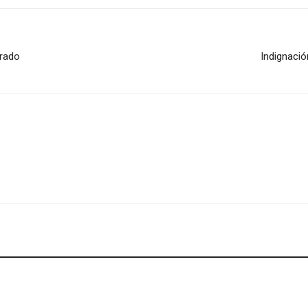
erado
Indignació