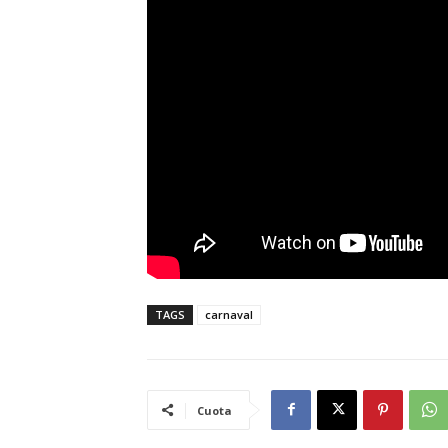
TAGS
carnaval
Cuota