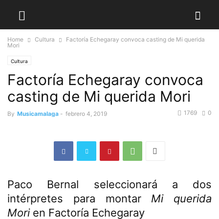
Home
Cultura
Factoría Echegaray convoca casting de Mi querida
Mori
Cultura
Factoría Echegaray convoca
casting de Mi querida Mori
1769
0
By
Musicamalaga
-
febrero 4, 2019
Paco Bernal seleccionará a dos
intérpretes para montar
Mi querida
Mori
en Factoría Echegaray