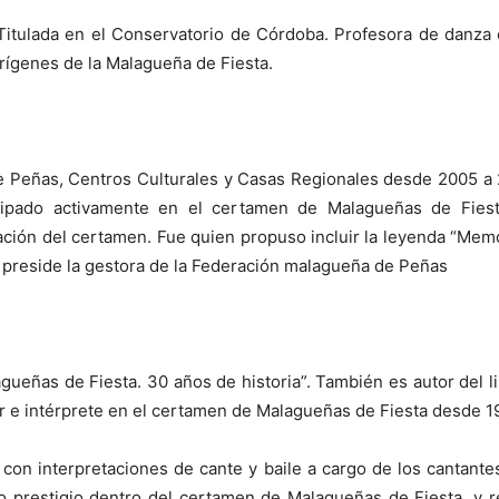
 Titulada en el Conservatorio de Córdoba. Profesora de danza
orígenes de la Malagueña de Fiesta.
 Peñas, Centros Culturales y Casas Regionales desde 2005 a 2
cipado activamente en el certamen de Malagueñas de Fiesta
ación del certamen. Fue quien propuso incluir la leyenda “Memo
e preside la gestora de la Federación malagueña de Peñas
agueñas de Fiesta. 30 años de historia”. También es autor del l
r e intérprete en el certamen de Malagueñas de Fiesta desde 1
l con interpretaciones de cante y baile a cargo de los cantant
o prestigio dentro del certamen de Malagueñas de Fiesta, y r