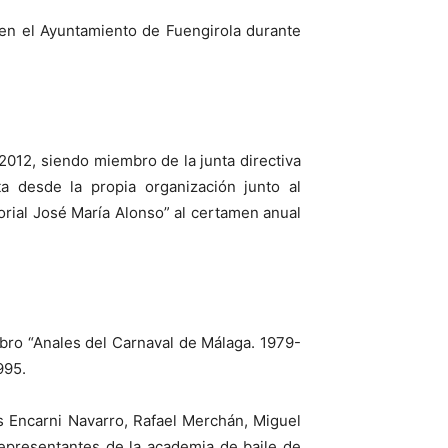
 en el Ayuntamiento de Fuengirola durante
012, siendo miembro de la junta directiva
 desde la propia organización junto al
rial José María Alonso” al certamen anual
ibro “Anales del Carnaval de Málaga. 1979-
995.
es Encarni Navarro, Rafael Merchán, Miguel
epresentantes de la academia de baile de