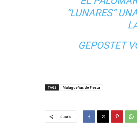
EL PALOMAR
“LUNARES” UN
L
GEPOSTET 
TAGS
Malagueñas de Fiesta
Cuota