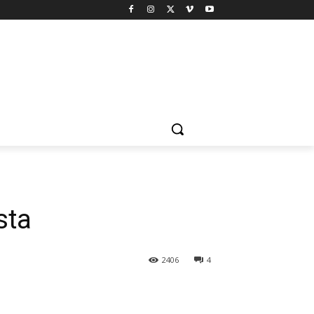
sta
2406
4