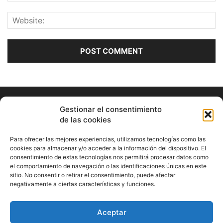
Gestionar el consentimiento
de las cookies
Para ofrecer las mejores experiencias, utilizamos tecnologías como las
cookies para almacenar y/o acceder a la información del dispositivo. El
consentimiento de estas tecnologías nos permitirá procesar datos como
ABOUT US
el comportamiento de navegación o las identificaciones únicas en este
sitio. No consentir o retirar el consentimiento, puede afectar
Información Cultural de Málaga y otros de interés general
negativamente a ciertas características y funciones.
Contact us:
musicamalaga55@gmail.com
Aceptar