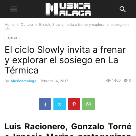
Home
Cultura
El ciclo Slowly invita a frenar y explorar el sosiego en
La...
Cultura
El ciclo Slowly invita a frenar
y explorar el sosiego en La
Térmica
1460
0
By
Musicamalaga
-
febrero 14, 2017
Luis Racionero, Gonzalo Torné