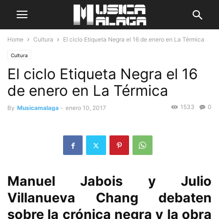
Home
Cultura
El ciclo Etiqueta Negra el 16 de enero en La Térmica
Cultura
El ciclo Etiqueta Negra el 16
de enero en La Térmica
1533
0
By
Musicamalaga
-
enero 10, 2017
Manuel Jabois y Julio
Villanueva Chang debaten
sobre la crónica negra y la obra