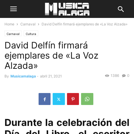
Home
Carnaval
David Delfín firmará ejemplares de «La Voz Alzada»
Carnaval
Cultura
David Delfín firmará
ejemplares de «La Voz
Alzada»
1386
0
By
Musicamalaga
-
abril 21, 2021
Durante la celebración del
Día del Libro, el escritor