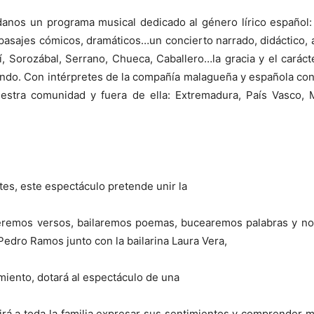
adanos un programa musical dedicado al género lírico español
, pasajes cómicos, dramáticos…un concierto narrado, didáctico, 
 Sorozábal, Serrano, Chueca, Caballero…la gracia y el caráct
undo. Con intérpretes de la compañía malagueña y española con 
stra comunidad y fuera de ella: Extremadura, País Vasco, Mur
tes, este espectáculo pretende unir la
deremos versos, bailaremos poemas, bucearemos palabras y n
Pedro Ramos junto con la bailarina Laura Vera,
miento, dotará al espectáculo de una
irá a toda la familia expresar sus sentimientos y comprender 