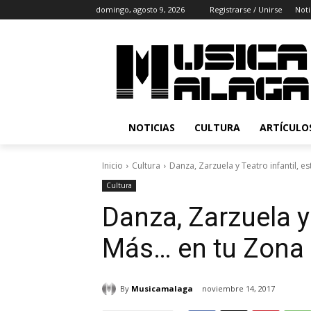
domingo, agosto 9, 2026
Registrarse / Unirse
Noti
NOTICIAS
CULTURA
ARTÍCULO
Inicio
Cultura
Danza, Zarzuela y Teatro infantil, e
Cultura
Danza, Zarzuela y
Más… en tu Zona
By
Musicamalaga
noviembre 14, 2017