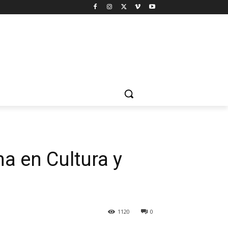
na en Cultura y
1120
0