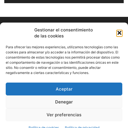
Gestionar el consentimiento
de las cookies
Para ofrecer las mejores experiencias, utilizamos tecnologías como las
cookies para almacenar y/o acceder a la información del dispositivo. El
consentimiento de estas tecnologías nos permitirá procesar datos como
ABOUT US
el comportamiento de navegación o las identificaciones únicas en este
sitio. No consentir o retirar el consentimiento, puede afectar
Información Cultural de Málaga y otros de interés general
negativamente a ciertas características y funciones.
Contact us:
musicamalaga55@gmail.com
Aceptar
FOLLOW US
Denegar
Ver preferencias
© Musicamalaga
Política de cookies
Política de privacidad