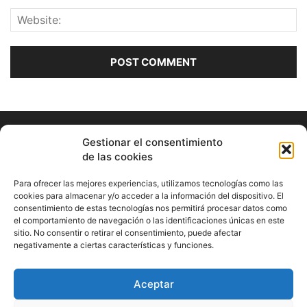
Gestionar el consentimiento
de las cookies
Para ofrecer las mejores experiencias, utilizamos tecnologías como las
cookies para almacenar y/o acceder a la información del dispositivo. El
consentimiento de estas tecnologías nos permitirá procesar datos como
ABOUT US
el comportamiento de navegación o las identificaciones únicas en este
sitio. No consentir o retirar el consentimiento, puede afectar
Información Cultural de Málaga y otros de interés general
negativamente a ciertas características y funciones.
Contact us:
musicamalaga55@gmail.com
Aceptar