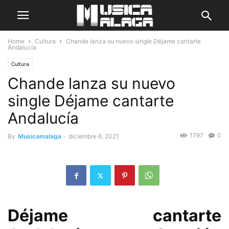
Home
Cultura
Chande lanza su nuevo single Déjame cantarte
Andalucía
Cultura
Chande lanza su nuevo
single Déjame cantarte
Andalucía
1797
0
By
Musicamalaga
-
diciembre 6, 2021
Déjame cantarte