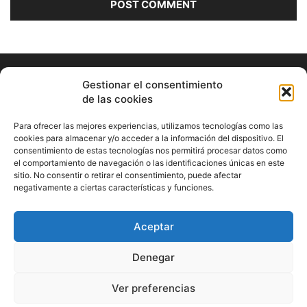
Gestionar el consentimiento
de las cookies
Para ofrecer las mejores experiencias, utilizamos tecnologías como las
cookies para almacenar y/o acceder a la información del dispositivo. El
consentimiento de estas tecnologías nos permitirá procesar datos como
ABOUT US
el comportamiento de navegación o las identificaciones únicas en este
sitio. No consentir o retirar el consentimiento, puede afectar
Información Cultural de Málaga y otros de interés general
negativamente a ciertas características y funciones.
Contact us:
musicamalaga55@gmail.com
Aceptar
FOLLOW US
Denegar
Ver preferencias