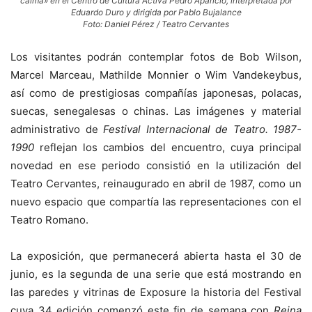
calma» en el Centro de Cultura Activa Pedro Aparicio, interpretada por
Eduardo Duro y dirigida por Pablo Bujalance
Foto: Daniel Pérez / Teatro Cervantes
Los visitantes podrán contemplar fotos de Bob Wilson,
Marcel Marceau, Mathilde Monnier o Wim Vandekeybus,
así como de prestigiosas compañías japonesas, polacas,
suecas, senegalesas o chinas. Las imágenes y material
administrativo de
Festival Internacional de Teatro. 1987-
1990
reflejan los cambios del encuentro, cuya principal
novedad en ese periodo consistió en la utilización del
Teatro Cervantes, reinaugurado en abril de 1987, como un
nuevo espacio que compartía las representaciones con el
Teatro Romano.
La exposición, que permanecerá abierta hasta el 30 de
junio, es la segunda de una serie que está mostrando en
las paredes y vitrinas de Exposure la historia del Festival
cuya 34 edición comenzó este fin de semana con
Reina