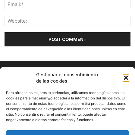
Gestionar el consentimiento
de las cookies
Para ofrecer las mejores experiencias, utilizamos tecnologías como las
cookies para almacenar y/o acceder a la información del dispositivo. El
consentimiento de estas tecnologías nos permitirá procesar datos como
ABOUT US
el comportamiento de navegación o las identificaciones únicas en este
sitio. No consentir o retirar el consentimiento, puede afectar
Información Cultural de Málaga y otros de interés general
negativamente a ciertas características y funciones.
Contact us:
musicamalaga55@gmail.com