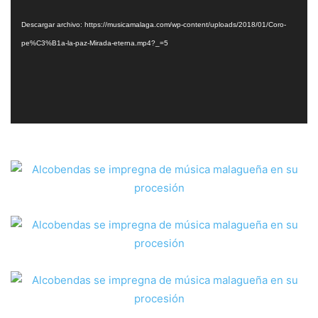
vídeo
Descargar archivo: https://musicamalaga.com/wp-content/uploads/2018/01/Coro-
pe%C3%B1a-la-paz-Mirada-eterna.mp4?_=5