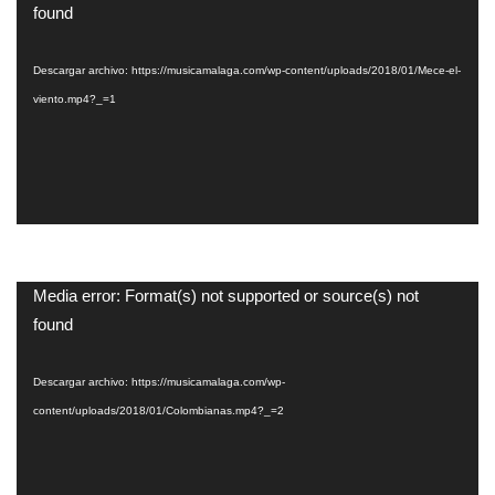
de
found
vídeo
Descargar archivo: https://musicamalaga.com/wp-content/uploads/2018/01/Mece-el-
viento.mp4?_=1
Reproductor
Media error: Format(s) not supported or source(s) not
de
found
vídeo
Descargar archivo: https://musicamalaga.com/wp-
content/uploads/2018/01/Colombianas.mp4?_=2