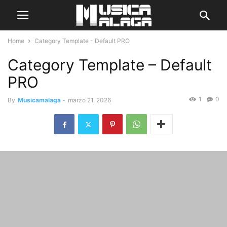
Home
Category Template - Default PRO
Category Template – Default
PRO
1
0
By
Musicamalaga
-
marzo 21, 2026