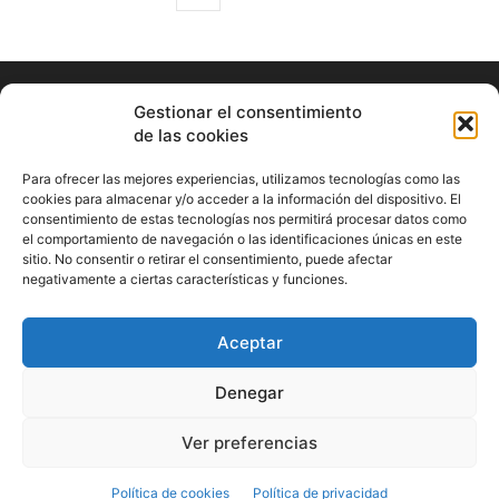
Gestionar el consentimiento
de las cookies
Para ofrecer las mejores experiencias, utilizamos tecnologías como las
cookies para almacenar y/o acceder a la información del dispositivo. El
consentimiento de estas tecnologías nos permitirá procesar datos como
ABOUT US
el comportamiento de navegación o las identificaciones únicas en este
sitio. No consentir o retirar el consentimiento, puede afectar
Información Cultural de Málaga y otros de interés general
negativamente a ciertas características y funciones.
Contact us:
musicamalaga55@gmail.com
Aceptar
FOLLOW US
Denegar
Ver preferencias
© Musicamalaga
Política de cookies
Política de privacidad