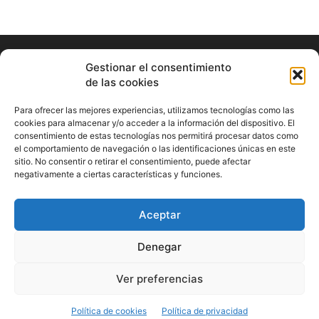
Gestionar el consentimiento
de las cookies
Para ofrecer las mejores experiencias, utilizamos tecnologías como las
cookies para almacenar y/o acceder a la información del dispositivo. El
consentimiento de estas tecnologías nos permitirá procesar datos como
ABOUT US
el comportamiento de navegación o las identificaciones únicas en este
sitio. No consentir o retirar el consentimiento, puede afectar
Información Cultural de Málaga y otros de interés general
negativamente a ciertas características y funciones.
Contact us:
musicamalaga55@gmail.com
Aceptar
FOLLOW US
Denegar
Ver preferencias
© Musicamalaga
Política de cookies
Política de privacidad