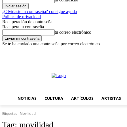
¿Olvidaste tu contraseña? consigue ayuda
Política de privacidad
Recuperación de contraseña
Recupera tu contraseña
tu correo electrónico
Se te ha enviado una contraseña por correo electrónico.
viernes, agosto 7, 2026
Registrarse / Unirse
Noticias
Cultura
A
NOTICIAS
CULTURA
ARTÍCULOS
ARTISTAS
Etiquetas
Movilidad
Tag:
movilidad