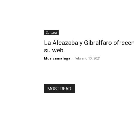
Cultura
La Alcazaba y Gibralfaro ofrecen 
su web
Musicamalaga
-
febrero 10, 2021
MOST READ