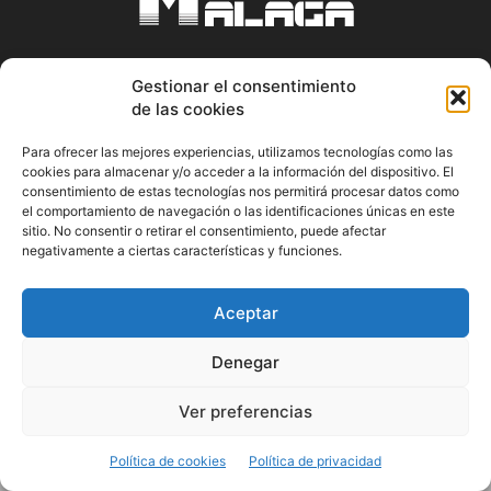
Gestionar el consentimiento
ABOUT US
de las cookies
Información Cultural de Málaga y otros de interés general
Para ofrecer las mejores experiencias, utilizamos tecnologías como las
cookies para almacenar y/o acceder a la información del dispositivo. El
Contact us:
musicamalaga55@gmail.com
consentimiento de estas tecnologías nos permitirá procesar datos como
el comportamiento de navegación o las identificaciones únicas en este
sitio. No consentir o retirar el consentimiento, puede afectar
FOLLOW US
negativamente a ciertas características y funciones.
Aceptar
© Musicamalaga
Denegar
Ver preferencias
Política de cookies
Política de privacidad