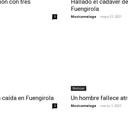
sión con tres
Hallado el cadáver de
Fuengirola
Musicamalaga
-
mayo 21, 2021
0
Noticias
na caída en Fuengirola
Un hombre fallece at
Musicamalaga
-
marzo 1, 2021
0