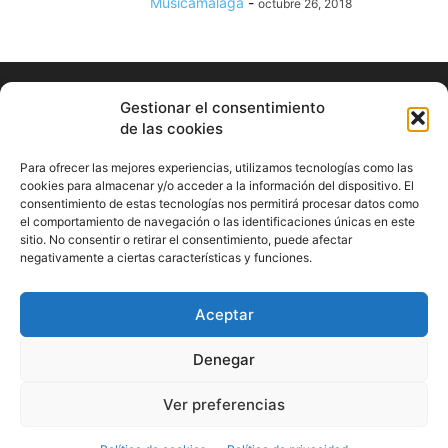
Musicamalaga
-
octubre 26, 2018
Gestionar el consentimiento
de las cookies
Para ofrecer las mejores experiencias, utilizamos tecnologías como las
cookies para almacenar y/o acceder a la información del dispositivo. El
consentimiento de estas tecnologías nos permitirá procesar datos como
ABOUT US
el comportamiento de navegación o las identificaciones únicas en este
sitio. No consentir o retirar el consentimiento, puede afectar
Información Cultural de Málaga y otros de interés general
negativamente a ciertas características y funciones.
Contact us:
musicamalaga55@gmail.com
Aceptar
FOLLOW US
Denegar
Ver preferencias