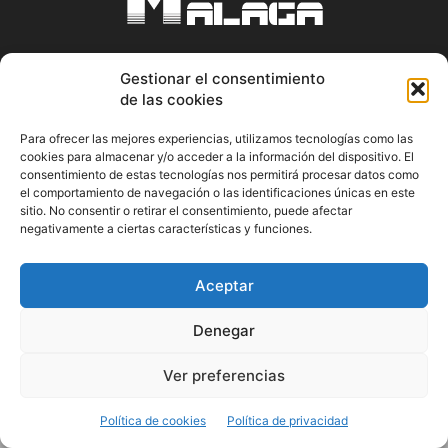
Gestionar el consentimiento
ABOUT US
de las cookies
Información Cultural de Málaga y otros de interés general
Para ofrecer las mejores experiencias, utilizamos tecnologías como las
cookies para almacenar y/o acceder a la información del dispositivo. El
Contact us:
musicamalaga55@gmail.com
consentimiento de estas tecnologías nos permitirá procesar datos como
el comportamiento de navegación o las identificaciones únicas en este
sitio. No consentir o retirar el consentimiento, puede afectar
FOLLOW US
negativamente a ciertas características y funciones.
Aceptar
© Musicamalaga
Denegar
Ver preferencias
Política de cookies
Política de privacidad