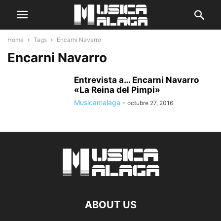
Home
Tags
Encarni Navarro
Encarni Navarro
Entrevista a… Encarni Navarro
«La Reina del Pimpi»
Musicamalaga
-
octubre 27, 2016
ABOUT US