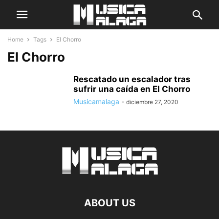
Home
Tags
El Chorro
El Chorro
Rescatado un escalador tras
sufrir una caída en El Chorro
Musicamalaga
-
diciembre 27, 2020
ABOUT US