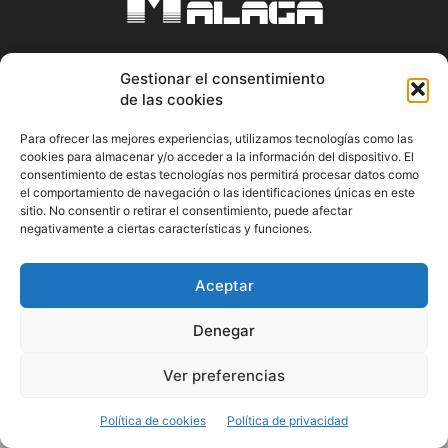
Gestionar el consentimiento
ABOUT US
de las cookies
Información Cultural de Málaga y otros de interés general
Para ofrecer las mejores experiencias, utilizamos tecnologías como las
cookies para almacenar y/o acceder a la información del dispositivo. El
Contact us:
musicamalaga55@gmail.com
consentimiento de estas tecnologías nos permitirá procesar datos como
el comportamiento de navegación o las identificaciones únicas en este
sitio. No consentir o retirar el consentimiento, puede afectar
FOLLOW US
negativamente a ciertas características y funciones.
Aceptar
© Musicamalaga
Denegar
Ver preferencias
Política de cookies
Política de privacidad