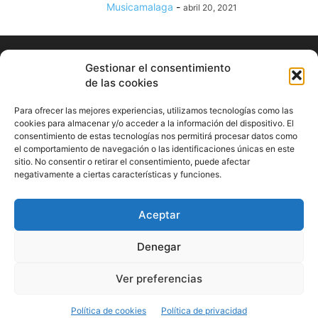
Musicamalaga
-
abril 20, 2021
Gestionar el consentimiento
de las cookies
Para ofrecer las mejores experiencias, utilizamos tecnologías como las
cookies para almacenar y/o acceder a la información del dispositivo. El
consentimiento de estas tecnologías nos permitirá procesar datos como
ABOUT US
el comportamiento de navegación o las identificaciones únicas en este
sitio. No consentir o retirar el consentimiento, puede afectar
Información Cultural de Málaga y otros de interés general
negativamente a ciertas características y funciones.
Contact us:
musicamalaga55@gmail.com
Aceptar
FOLLOW US
Denegar
Ver preferencias
© Musicamalaga
Política de cookies
Política de privacidad