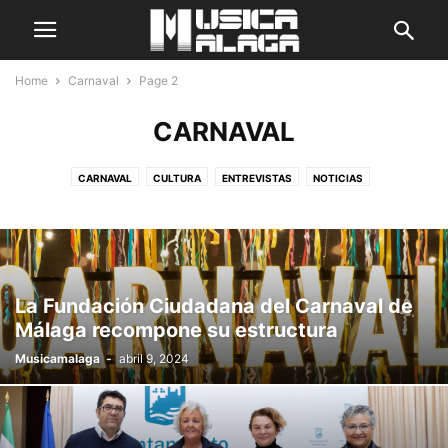
Home
Carnaval
Page 2
CARNAVAL
CARNAVAL
CULTURA
ENTREVISTAS
NOTICIAS
La Fundación Ciudadana del Carnaval de
Málaga recompone su estructura
Musicamalaga
-
abril 9, 2024