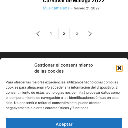
Carnaval de Málaga 2022
Musicamalaga
-
febrero 21, 2022
1
2
3
Gestionar el consentimiento
de las cookies
Para ofrecer las mejores experiencias, utilizamos tecnologías como las
cookies para almacenar y/o acceder a la información del dispositivo. El
consentimiento de estas tecnologías nos permitirá procesar datos como
ABOUT US
el comportamiento de navegación o las identificaciones únicas en este
sitio. No consentir o retirar el consentimiento, puede afectar
Información Cultural de Málaga y otros de interés general
negativamente a ciertas características y funciones.
Contact us:
musicamalaga55@gmail.com
Aceptar